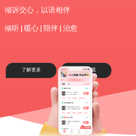
倾诉交心，以语相伴
倾听 | 暖心 | 陪伴 | 治愈
了解更多
立即下载